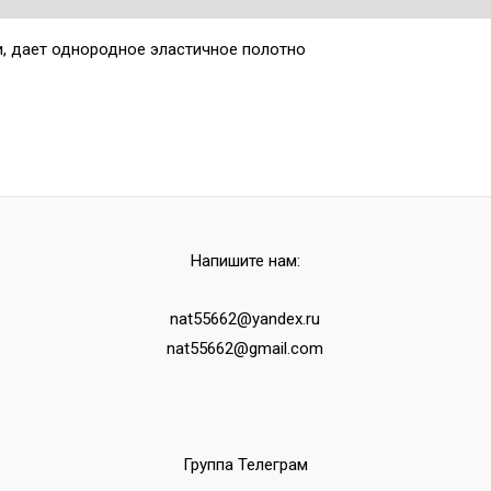
и, дает однородное эластичное полотно
Напишите нам:
nat55662@yandex.ru
nat55662@gmail.com
Группа Телеграм