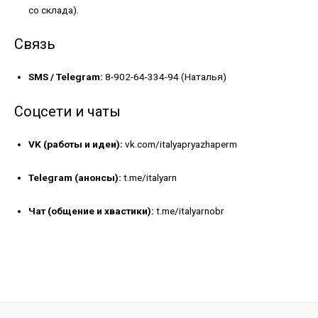
со склада).
Связь
SMS / Telegram:
8-902-64-334-94 (Наталья)
Соцсети и чаты
VK (работы и идеи):
vk.com/italyapryazhaperm
Telegram (анонсы):
t.me/italyarn
Чат (общение и хвастики):
t.me/italyarnobr