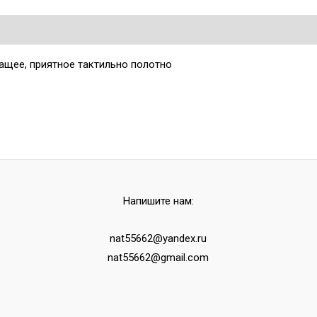
ащее, приятное тактильно полотно
Напишите нам:
nat55662@yandex.ru
nat55662@gmail.com