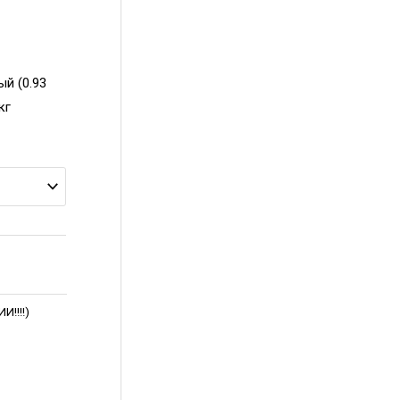
ый (0.93
кг
!!!!)