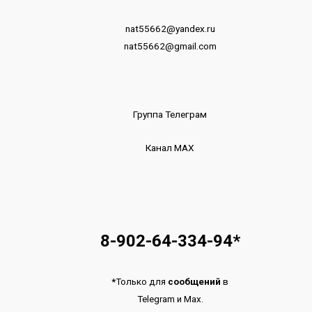
nat55662@yandex.ru
nat55662@gmail.com
Группа Телеграм
Канал МАХ
8-902-64-334-94
*
*
Только для
сообщений
в
Telegram
и
Max.