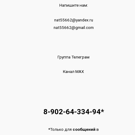
Напишите нам:
nat55662@yandex.ru
nat55662@gmail.com
Группа Телеграм
Канал МАХ
8-902-64-334-94
*
*
Только для
сообщений
в