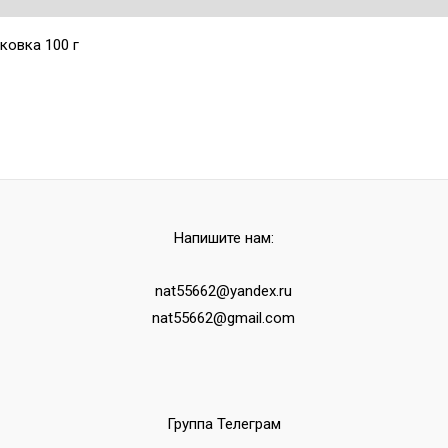
ковка 100 г
Напишите нам:
nat55662@yandex.ru
nat55662@gmail.com
Группа Телеграм