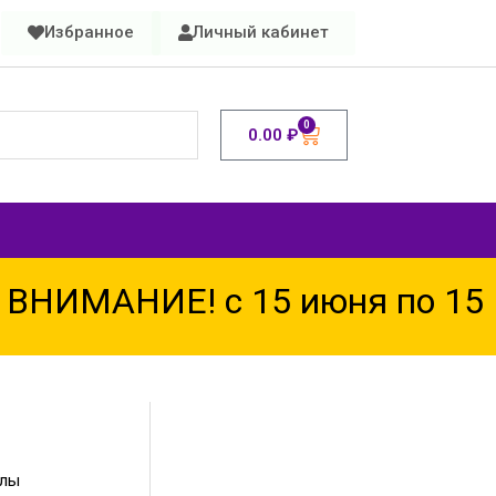
Избранное
Личный кабинет
0
0.00
₽
НИМАНИЕ! с 15 июня по 15 а
алы