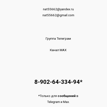
nat55662@yandex.ru
nat55662@gmail.com
Группа Телеграм
Канал МАХ
8-902-64-334-94
*
*
Только для
сообщений
в
Telegram
и
Max.