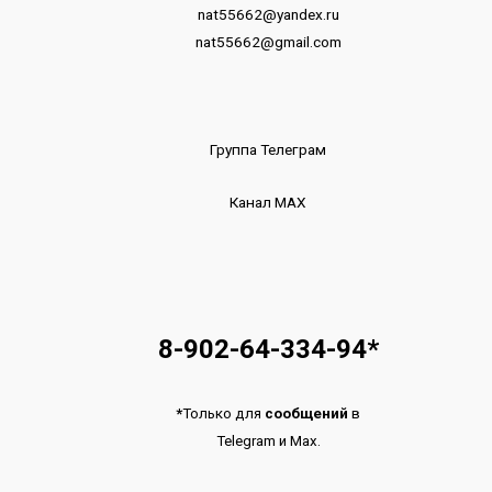
nat55662@yandex.ru
nat55662@gmail.com
Группа Телеграм
Канал МАХ
8-902-64-334-94
*
*
Только для
сообщений
в
Telegram
и
Max.