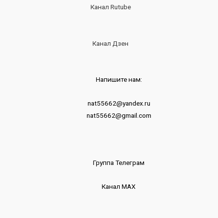
Канал Rutube
Канал Дзен
Напишите нам:
nat55662@yandex.ru
nat55662@gmail.com
Группа Телеграм
Канал МАХ