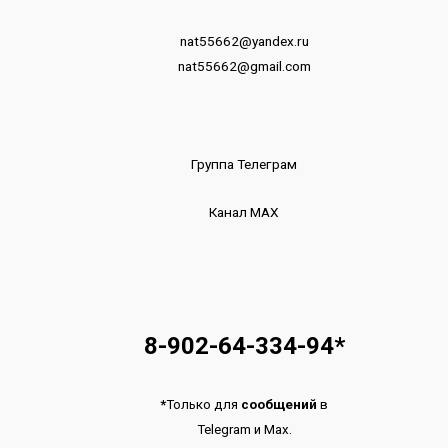
nat55662@yandex.ru
nat55662@gmail.com
Группа Телеграм
Канал МАХ
8-902-64-334-94
*
*
Только для
сообщений
в
Telegram
и
Max.