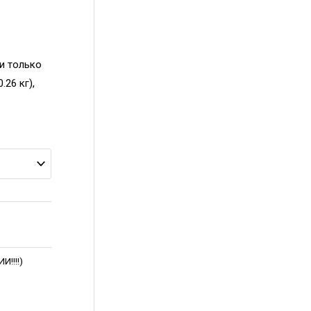
ии только
.26 кг),
!!!!)