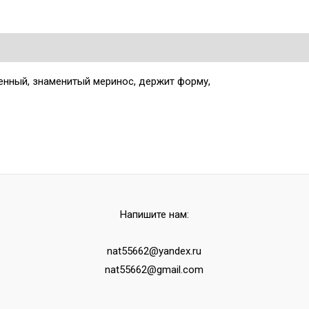
енный, знаменитый меринос, держит форму,
Напишите нам:
nat55662@yandex.ru
nat55662@gmail.com