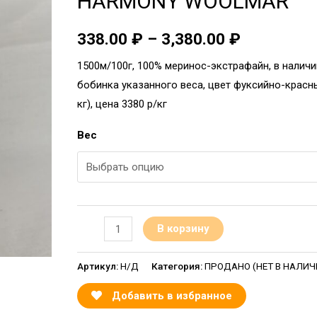
HARMONY WOOLMAR
338.00
₽
–
3,380.00
₽
1500м/100г, 100% меринос-экстрафайн, в налич
бобинка указанного веса, цвет фуксийно-красны
кг), цена 3380 р/кг
Вес
В корзину
Артикул:
Н/Д
Категория:
ПРОДАНО (НЕТ В НАЛИЧИИ
Добавить в избранное