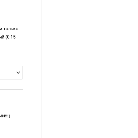
ии только
й (0.15
!!!!)