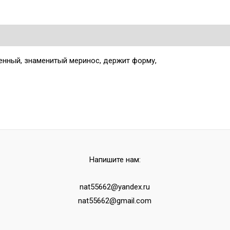
енный, знаменитый меринос, держит форму,
Напишите нам:
nat55662@yandex.ru
nat55662@gmail.com