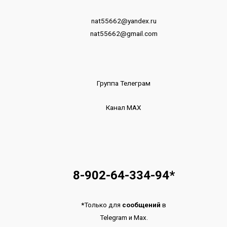
nat55662@yandex.ru
nat55662@gmail.com
Группа Телеграм
Канал МАХ
8-902-64-334-94
*
*
Только для
сообщений
в
Telegram
и
Max.