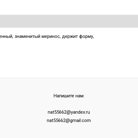
енный, знаменитый меринос, держит форму,
Напишите нам:
nat55662@yandex.ru
nat55662@gmail.com