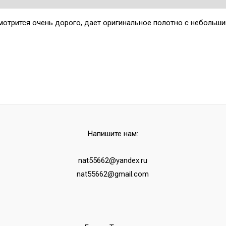
мотрится очень дорого, дает оригинальное полотно с небольш
Напишите нам:
nat55662@yandex.ru
nat55662@gmail.com