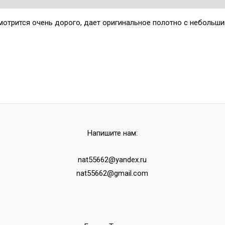
мотрится очень дорого, дает оригинальное полотно с небольш
Напишите нам:
nat55662@yandex.ru
nat55662@gmail.com