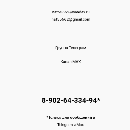
nat55662@yandex.ru
nat55662@gmail.com
Группа Телеграм
Канал МАХ
8-902-64-334-94
*
*
Только для
сообщений
в
Telegram
и
Max.