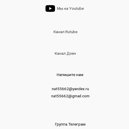
Мы на Youtube
Канал Rutube
Канал Дзен
Напишите нам:
nat55662@yandex.ru
nat55662@gmail.com
Группа Телеграм