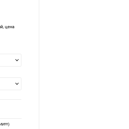
й, цена
!!!!)