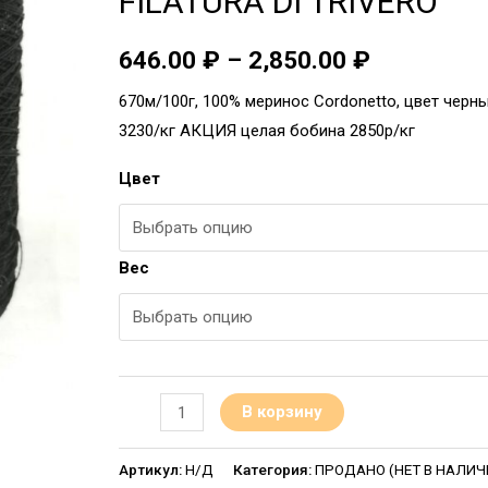
FILATURA DI TRIVERO
646.00
₽
–
2,850.00
₽
670м/100г, 100% меринос Cordonetto, цвет черны
3230/кг АКЦИЯ целая бобина 2850р/кг
Цвет
Вес
В корзину
Артикул:
Н/Д
Категория:
ПРОДАНО (НЕТ В НАЛИЧИИ