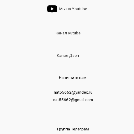
Мы на Youtube
Канал Rutube
Канал Дзен
Напишите нам:
nat55662@yandex.ru
nat55662@gmail.com
Группа Телеграм