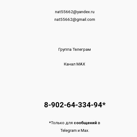
nat55662@yandex.ru
nat55662@gmail.com
Группа Телеграм
Канал МАХ
8-902-64-334-94
*
*
Только для
сообщений
в
Telegram
и
Max.