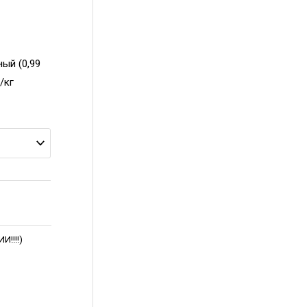
ный (0,99
/кг
!!!!)