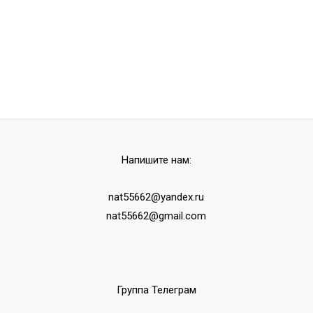
Напишите нам:
nat55662@yandex.ru
nat55662@gmail.com
Группа Телеграм