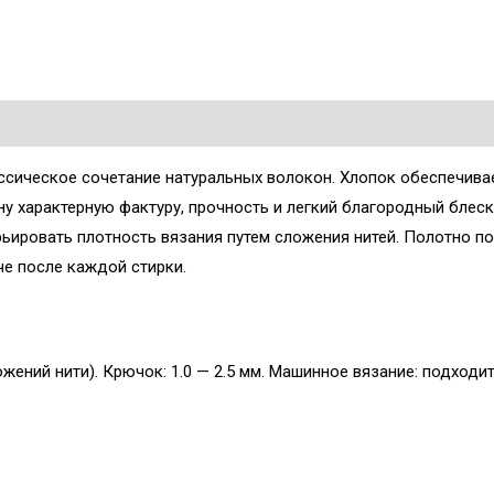
сическое сочетание натуральных волокон. Хлопок обеспечива
ну характерную фактуру, прочность и легкий благородный блеск
арьировать плотность вязания путем сложения нитей. Полотно п
че после каждой стирки.
ожений нити). Крючок: 1.0 — 2.5 мм. Машинное вязание: подходи