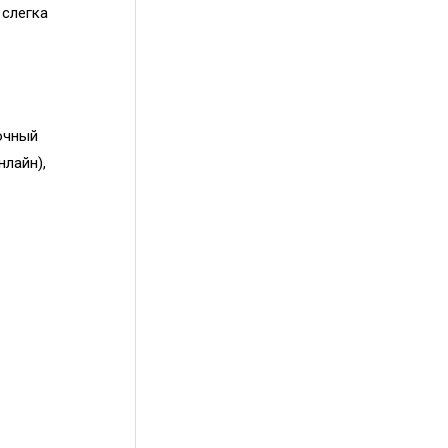
 слегка
очный
нлайн),