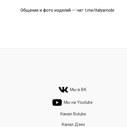
Общение и фото изделий — чат: t.me/italyarnobr
Мы в ВК
Мы на Youtube
Канал Rutube
Канал Дзен