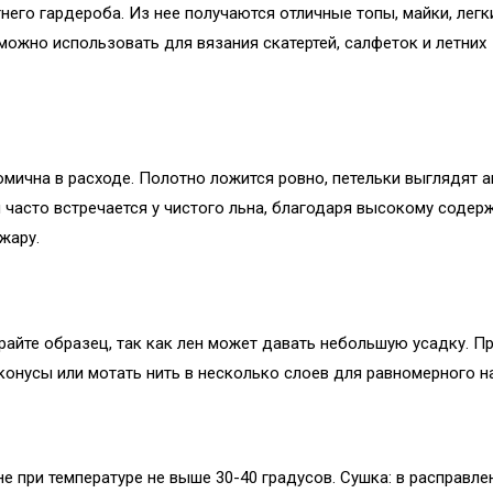
него гардероба. Из нее получаются отличные топы, майки, легк
можно использовать для вязания скатертей, салфеток и летних
мична в расходе. Полотно ложится ровно, петельки выглядят а
я часто встречается у чистого льна, благодаря высокому соде
жару.
айте образец, так как лен может давать небольшую усадку. П
онусы или мотать нить в несколько слоев для равномерного н
е при температуре не выше 30-40 градусов. Сушка: в расправл