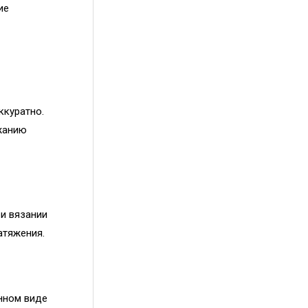
ие
ккуратно.
ржанию
ри вязании
атяжения.
енном виде