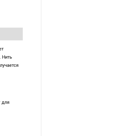
ет
. Нить
олучается
т для