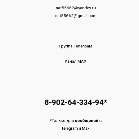
nat55662@yandex.ru
nat55662@gmail.com
Группа Телеграм
Канал МАХ
8-902-64-334-94
*
*
Только для
сообщений
в
Telegram
и
Max.