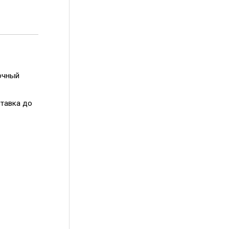
очный
ставка до