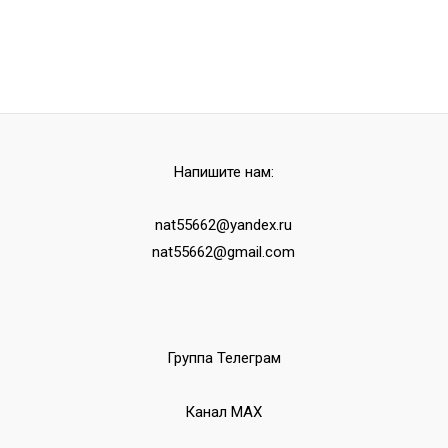
Напишите нам:
nat55662@yandex.ru
nat55662@gmail.com
Группа Телеграм
Канал МАХ