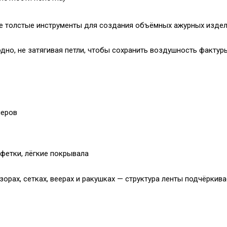
ее толстые инструменты для создания объёмных ажурных изде
дно, не затягивая петли, чтобы сохранить воздушность фактур
черов
фетки, лёгкие покрывала
орах, сетках, веерах и ракушках — структура ленты подчёркив