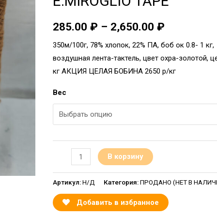
E.MIROGLIO TAPE
285.00
₽
–
2,650.00
₽
350м/100г, 78% хлопок, 22% ПА, боб ок 0.8- 1 кг,
воздушная лента-тактель, цвет охра-золотой, це
кг АКЦИЯ ЦЕЛАЯ БОБИНА 2650 р/кг
Вес
В корзину
Артикул:
Н/Д
Категория:
ПРОДАНО (НЕТ В НАЛИЧИИ
Добавить в избранное