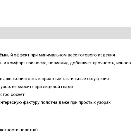
ъёмный эффект при минимальном весе готового изделия
ть и комфорт при носке, полиамид добавляет прочность, износ
ть, шелковистость и приятные тактильные ощущения
узор, не «косит» при лицевой глади
ыстро сохнет
интересную фактуру полотна даже при простых узорах
лотности полотна)