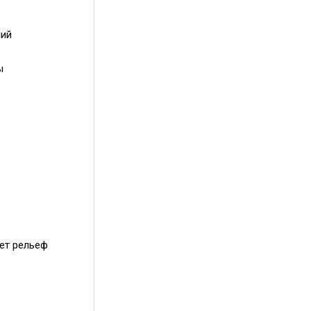
лий
ы
ает рельеф