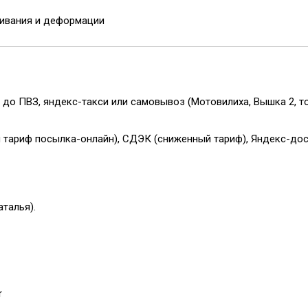
гивания и деформации
 до ПВЗ, яндекс-такси или самовывоз (Мотовилиха, Вышка 2, т
й тариф посылка-онлайн), СДЭК (сниженный тариф), Яндекс-до
аталья).
r