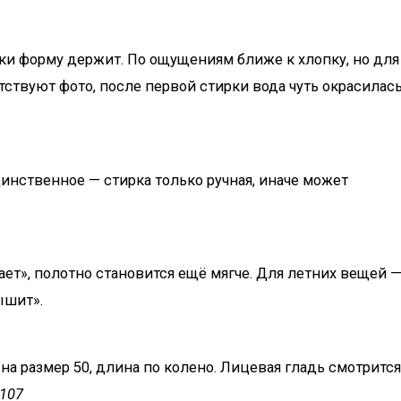
ирки форму держит. По ощущениям ближе к хлопку, но для
ствуют фото, после первой стирки вода чуть окрасилась
динственное — стирка только ручная, иначе может
ает», полотно становится ещё мягче. Для летних вещей 
ышит».
 на размер 50, длина по колено. Лицевая гладь смотритс
2107