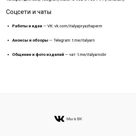
Соцсети и чаты
Работы и идеи
— VK:
vk.com/italyapryazhaperm
Анонсы и обзоры
— Telegram:
t.me/italyarn
Общение и фото изделий
— чат:
t.me/italyarnobr
Мы в ВК