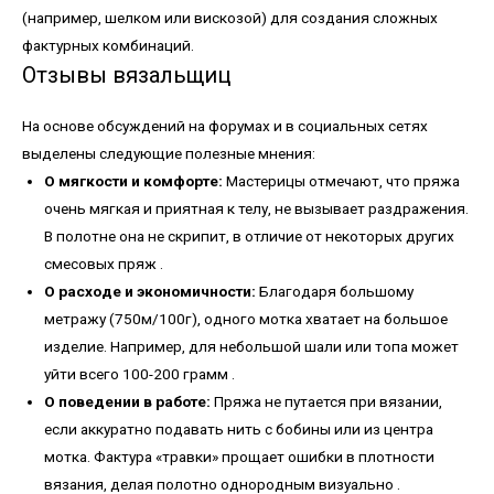
(например, шелком или вискозой) для создания сложных
фактурных комбинаций.
Отзывы вязальщиц
На основе обсуждений на форумах и в социальных сетях
выделены следующие полезные мнения:
О мягкости и комфорте:
Мастерицы отмечают, что пряжа
очень мягкая и приятная к телу, не вызывает раздражения.
В полотне она не скрипит, в отличие от некоторых других
смесовых пряж
.
О расходе и экономичности:
Благодаря большому
метражу (750м/100г), одного мотка хватает на большое
изделие. Например, для небольшой шали или топа может
уйти всего 100-200 грамм
.
О поведении в работе:
Пряжа не путается при вязании,
если аккуратно подавать нить с бобины или из центра
мотка. Фактура «травки» прощает ошибки в плотности
вязания, делая полотно однородным визуально
.