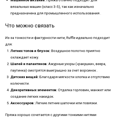
Машинное вязание:
Пряжа отлично подходит для
вязальных машин (класс 3-5), так как изначально
предназначена для промышленного использования
.
Что можно связать
Из-за тонкости и фактурности нити, Ruffle идеально подходит
для:
Летних топов и блузок:
Воздушное полотно приятно
охлаждает кожу.
Шалей и палантинов:
Ажурные узоры («ракушки», веера,
паутинка) смотрятся выигрышно за счет ворсинок
.
Детских вещей:
Благодаря мягкости хлопка и отсутствию
колючести.
Декоративных элементов:
Отделка горловин, манжет или
создание легких накидок.
Аксессуаров:
Легкие летние шапочки или повязки.
Пряжа хорошо сочетается с другими тонкими нитями