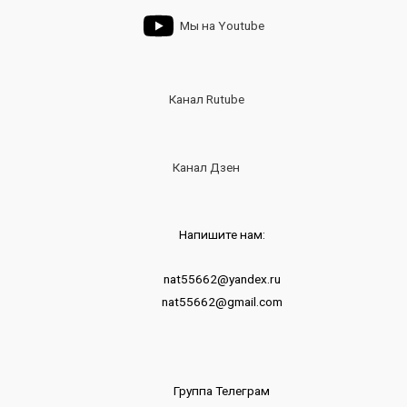
Мы на Youtube
Канал Rutube
Канал Дзен
Напишите нам:
nat55662@yandex.ru
nat55662@gmail.com
Группа Телеграм