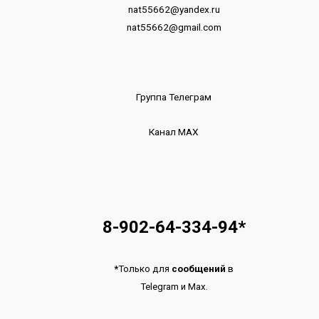
nat55662@yandex.ru
nat55662@gmail.com
Группа Телеграм
Канал МАХ
8-902-64-334-94
*
*
Только для
сообщений
в
Telegram
и
Max.