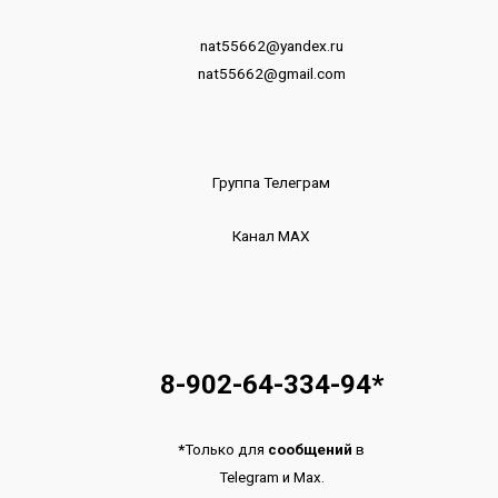
nat55662@yandex.ru
nat55662@gmail.com
Группа Телеграм
Канал МАХ
8-902-64-334-94
*
*
Только для
сообщений
в
Telegram
и
Max.