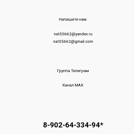
Напишите нам:
nat55662@yandex.ru
nat55662@gmail.com
Группа Телеграм
Канал МАХ
8-902-64-334-94
*