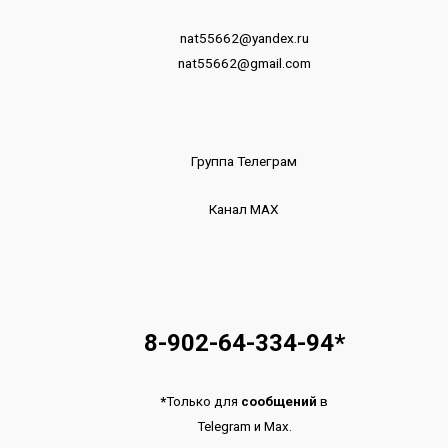
nat55662@yandex.ru
nat55662@gmail.com
Группа Телеграм
Канал МАХ
8-902-64-334-94
*
*
Только для
сообщений
в
Telegram
и
Max.