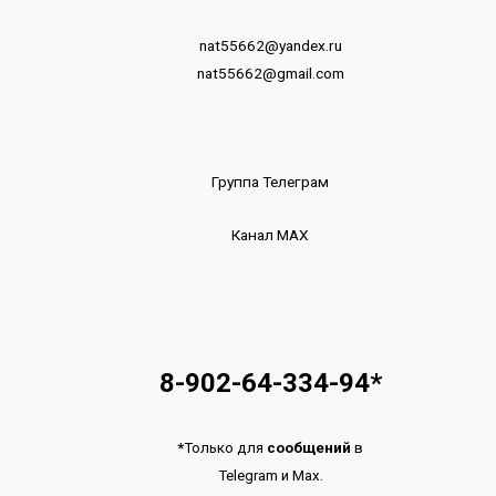
nat55662@yandex.ru
nat55662@gmail.com
Группа Телеграм
Канал МАХ
8-902-64-334-94
*
*
Только для
сообщений
в
Telegram
и
Max.