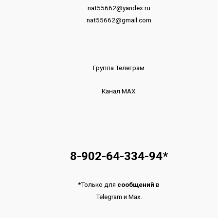
nat55662@yandex.ru
nat55662@gmail.com
Группа Телеграм
Канал МАХ
8-902-64-334-94
*
*
Только для
сообщений
в
Telegram
и
Max.