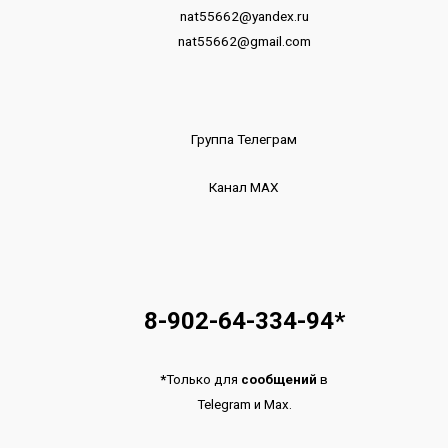
nat55662@yandex.ru
nat55662@gmail.com
Группа Телеграм
Канал МАХ
8-902-64-334-94
*
*
Только для
сообщений
в
Telegram
и
Max.