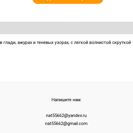
 глади, ажурах и теневых узорах, с легкой волнистой скруткой
Напишите нам:
nat55662@yandex.ru
nat55662@gmail.com