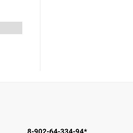
8-902-64-334-94
*