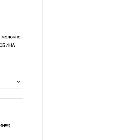
т молочно-
 БОБИНА
!!!!)