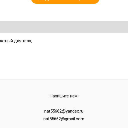
иятный для тела,
Напишите нам:
nat55662@yandex.ru
nat55662@gmail.com