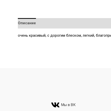
Описание
Детали
очень красивый, с дорогим блеском, легкий, благопр
Мы в ВК