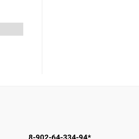
8-902-64-334-94
*