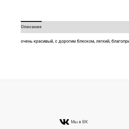
Описание
Детали
очень красивый, с дорогим блеском, легкий, благопр
Мы в ВК