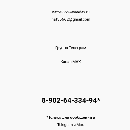
nat55662@yandex.ru
nat55662@gmail.com
Группа Телеграм
Канал МАХ
8-902-64-334-94
*
*
Только для
сообщений
в
Telegram
и
Max.