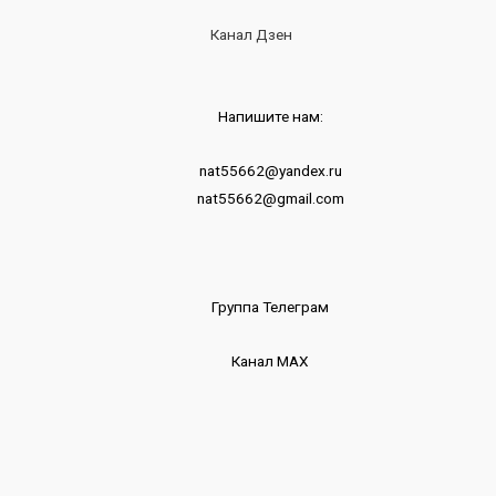
Канал Дзен
Напишите нам:
nat55662@yandex.ru
nat55662@gmail.com
Группа Телеграм
Канал МАХ