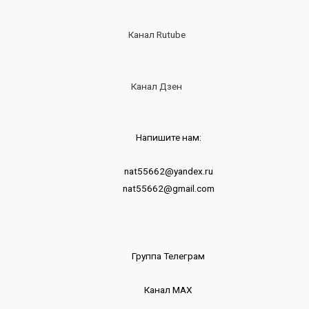
Канал Rutube
Канал Дзен
Напишите нам:
nat55662@yandex.ru
nat55662@gmail.com
Группа Телеграм
Канал МАХ