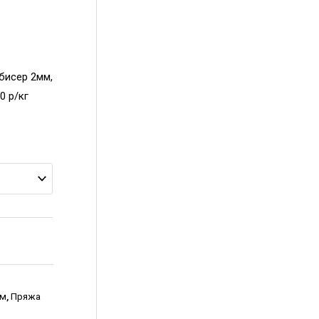
 бисер 2мм,
0 р/кг
ом
,
Пряжа