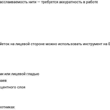
сслаиваемость нити — требуется аккуратность в работе
йеток на лицевой стороне можно использовать инструмент на 0
ми или лицевой гладью
чаев
кцентного слоя
ротниках