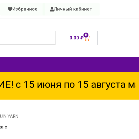
Избранное
Личный кабинет
0
0.00
₽
 15 июня по 15 августа мага
GUIN YARN
а с