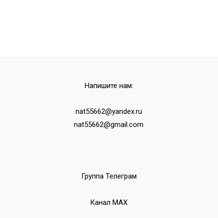
Напишите нам:
nat55662@yandex.ru
nat55662@gmail.com
Группа Телеграм
Канал МАХ