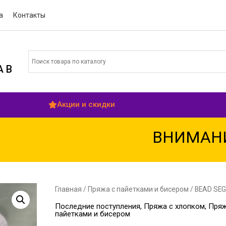
а
Контакты
 В
Акции и скидки
ВНИМАНИЕ! с
Главная
/
Пряжа с пайетками и бисером
/ BEAD SE
Последние поступления
,
Пряжа с хлопком
,
Пряж
пайетками и бисером