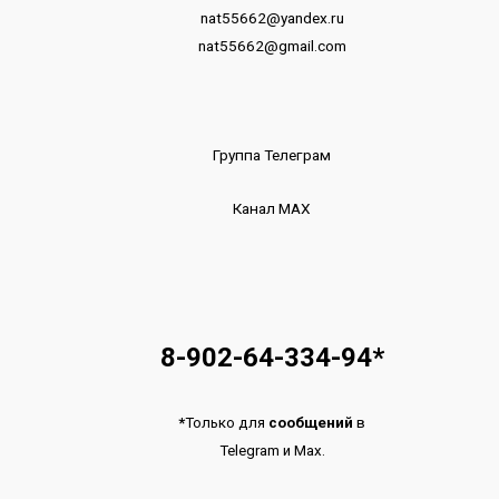
nat55662@yandex.ru
nat55662@gmail.com
Группа Телеграм
Канал МАХ
8-902-64-334-94
*
*
Только для
сообщений
в
Telegram
и
Max.