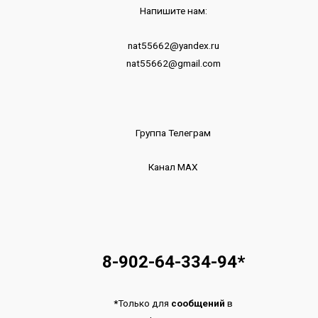
Напишите нам:
nat55662@yandex.ru
nat55662@gmail.com
Группа Телеграм
Канал МАХ
8-902-64-334-94
*
*
Только для
сообщений
в