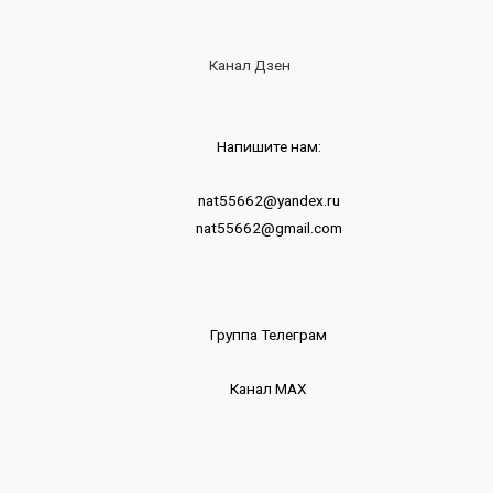
Канал Дзен
Напишите нам:
nat55662@yandex.ru
nat55662@gmail.com
Группа Телеграм
Канал МАХ