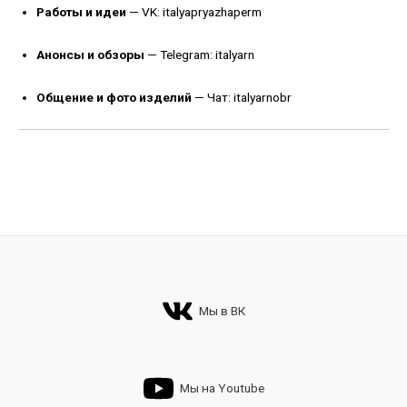
Работы и идеи
—
VK: italyapryazhaperm
Анонсы и обзоры
—
Telegram: italyarn
Общение и фото изделий
—
Чат: italyarnobr
Мы в ВК
Мы на Youtube