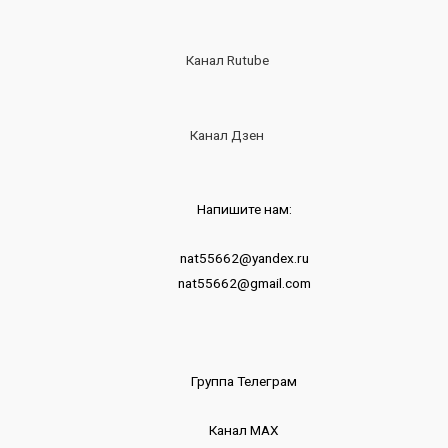
Канал Rutube
Канал Дзен
Напишите нам:
nat55662@yandex.ru
nat55662@gmail.com
Группа Телеграм
Канал МАХ