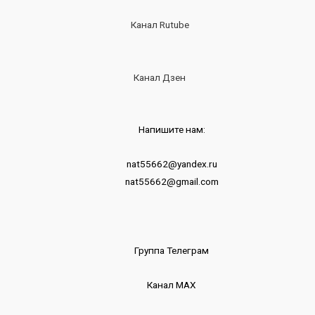
Канал Rutube
Канал Дзен
Напишите нам:
nat55662@yandex.ru
nat55662@gmail.com
Группа Телеграм
Канал МАХ