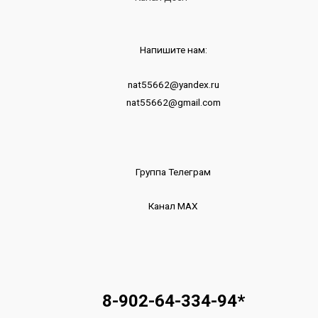
Напишите нам:
nat55662@yandex.ru
nat55662@gmail.com
Группа Телеграм
Канал МАХ
8-902-64-334-94
*