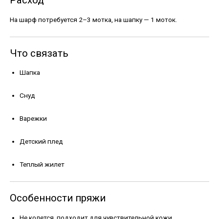
Расход
На шарф потребуется 2–3 мотка, на шапку — 1 моток.
Что связать
Шапка
Снуд
Варежки
Детский плед
Теплый жилет
Особенности пряжи
Не колется, подходит для чувствительной кожи