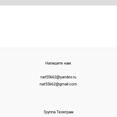
Напишите нам:
nat55662@yandex.ru
nat55662@gmail.com
Группа Телеграм