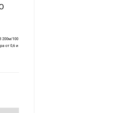
IO
3 200м/100
ра от 0,6 и