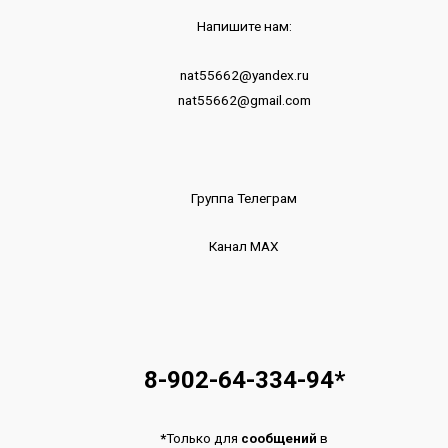
Напишите нам:
nat55662@yandex.ru
nat55662@gmail.com
Группа Телеграм
Канал МАХ
8-902-64-334-94
*
*
Только для
сообщений
в