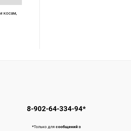
м косам,
8-902-64-334-94
*
*
Только для
сообщений
в