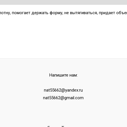
лотну, помогает держать форму, не вытягиваться, придает объе
Напишите нам:
nat55662@yandex.ru
nat55662@gmail.com