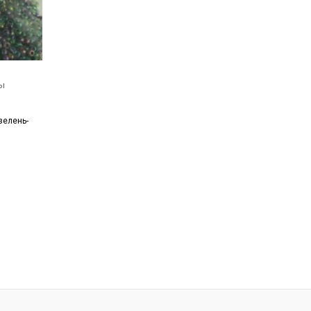
ы
зелень-