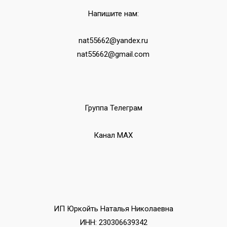
Напишите нам:
nat55662@yandex.ru
nat55662@gmail.com
Группа Телеграм
Канал МАХ
ИП Юркойть Наталья Николаевна
ИНН: 230306639342